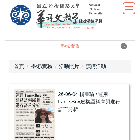
跳
到
主
要
內
容
學術/實務
區
學術/實務
首頁
學術/實務
活動照片
演講活動
學位論文
學術研究
26-06-04 楊謦瑜 / 運用
LancsBox建構語料庫與進行
教學實習
語言分析
優秀表現
活動照片