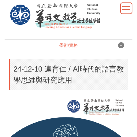
跳
到
主
要
內
容
學術/實務
區
學術/實務
24-12-10 連育仁 / AI時代的語言教
學位論文
學思維與研究應用
學術研究
教學實習
優秀表現
活動照片