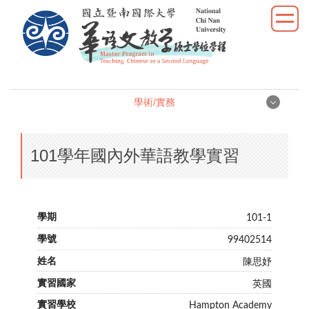
跳
到
主
要
內
容
學術/實務
區
學術/實務
101學年國內外華語教學實習
學位論文
學術研究
101-1
教學實習
99402514
陳思妤
優秀表現
英國
活動照片
Hampton Academy