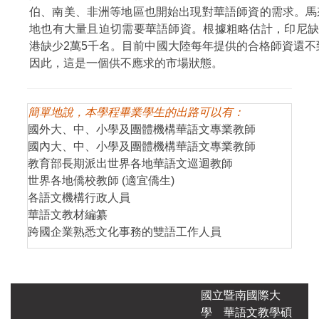
伯、南美、非洲等地區也開始出現對華語師資的需求。馬
地也有大量且迫切需要華語師資。根據粗略估計，印尼缺
港缺少2萬5千名。目前中國大陸每年提供的合格師資還不
因此，這是一個供不應求的市場狀態。
簡單地說，本學程畢業學生的出路可以有：
國
國外大、中、小學及團體機構華語文專業教師
應
國內大、中、小學及團體機構華語文專業教師
理
教育部長期派出世界各地華語文巡迴教師
華
世界各地僑校教師 (適宜僑生)
中國
各語文機構行政人員
傳
華語文教材編纂
跨國企業熟悉文化事務的雙語工作人員
國立暨南國際大
學
華語文教學碩