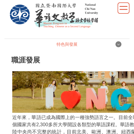
跳
到
主
要
內
容
特色與發展
區
特色與發展
職涯發展
教學特色
教育目標/核心能力
職涯發展
近年來，華語已成為國際上的一種強勢語言之一。目前全球有
個國家共有2,300多所大學開設各類型的華語課程。華
陸中央尚不完整的統計，目前北美、歐洲、澳洲、紐西