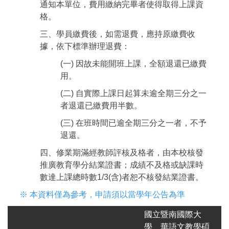
通知本單位，費用繳納完畢者使得取得上課資
格。
三、學員繳費後，如需退費，應持原繳費收
據，依下標準辦理退費：
(一) 因故未能開班上課，全額退還已繳費
用。
(二) 自實際上課日起算未逾全期三分之一
者退還已繳費用半數。
(三) 在班時間已逾全期三分之一者，不予
退還。
四、修業期滿經教師評核及格者，由本校核發
推廣教育學分結業證書；成績不及格或缺課時
數達上課總時數1/3(含)者恕不核發結業證書。
※ 本資料僅為參考，申請須以當學年公告為準
國立暨南國際大
學
華語文教學碩