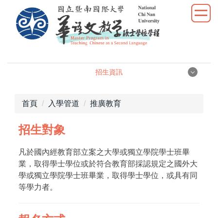
跳
到
主
要
內
容
招生資訊
區
招生資訊
首頁
入學管道
推廣教育
一般生入學
招生對象
僑生申請入學
凡於國內經教育部立案之大學或獨立學院學士班畢
業，取得學士學位或於符合教育部採認規定之國外大
International Students Application
學或獨立學院學士班畢業，取得學士學位，或具有同
等學力者。
新住民甄試
推廣教育