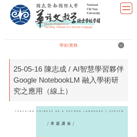
跳
到
主
要
內
容
學術/實務
區
學術/實務
25-05-16 陳志成 / AI智慧學習夥伴
學位論文
Google NotebookLM 融入學術研
究之應用（線上）
學術研究
教學實習
優秀表現
活動照片