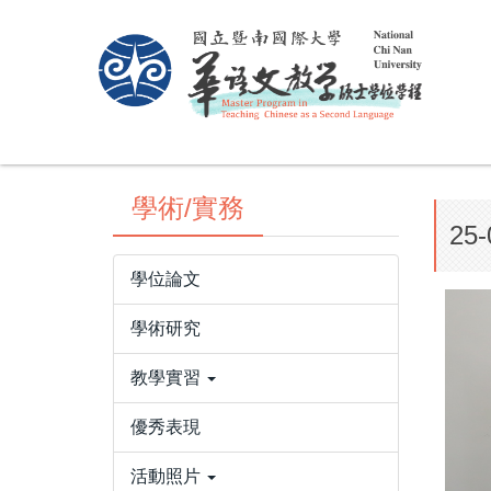
跳
到
主
要
內
容
區
學術/實務
25
學位論文
學術研究
教學實習
優秀表現
活動照片