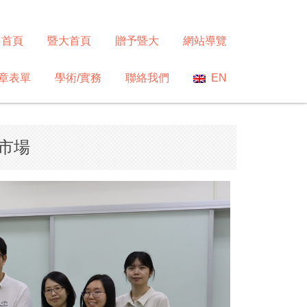
首頁
暨大首頁
贈予暨大
網站導覽
章表單
學術/實務
聯絡我們
EN
與市場