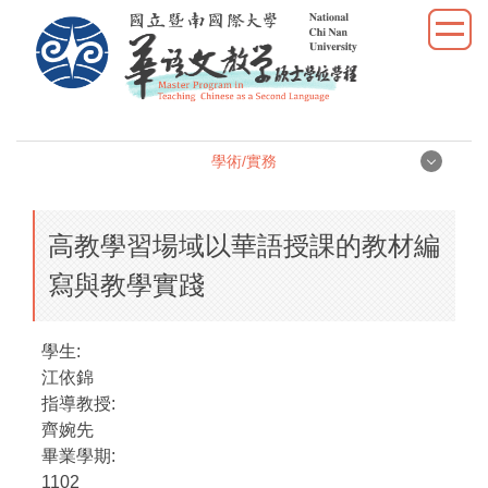
跳
到
主
要
內
容
學術/實務
區
學術/實務
高教學習場域以華語授課的教材編
學位論文
寫與教學實踐
學術研究
學生:
教學實習
江依錦
指導教授:
優秀表現
齊婉先
畢業學期:
活動照片
1102