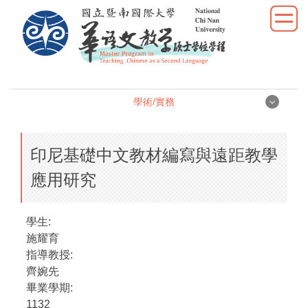
跳
到
主
要
內
容
學術/實務
區
學術/實務
印尼基礎中文教材編寫與遠距教學
學位論文
應用研究
學術研究
學生:
教學實習
施耀育
指導教授:
優秀表現
齊婉先
畢業學期:
活動照片
1132