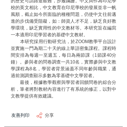
的歷史可謂路途艱難，步履蹣跚。中文與作為印尼學
校的英文相比，中文教育在印尼學校的發展並非一帆
風順，截止如今所面臨的種種問題，仍使中文往前邁
進的步伐備受阻礙，如：師資人才不足，缺乏良好教
學環境，缺乏實用性的中文教材等。本研究旨在編寫
一本適用印尼學習者的基礎中文教材。
本研究採用行動研究法，於ZOOM教學平台設計
並實施一門為期二十天的線上華語密集課程。課程時
間安排為每週一至週五，每日為兩節課（1節課40分
鐘）。參與者的問卷調查一共10名，實際參與中文教
學課程為8名，學習者背景涵蓋不同年齡與職業，通
過前測調查顯示多數為零基礎中文學習者。
最後，根據教學觀察與學習者回饋問卷的綜合分
析，筆者將對教材內容進行了有系統的修正，以對中
文教學提供有效建議。
友善列印
分享