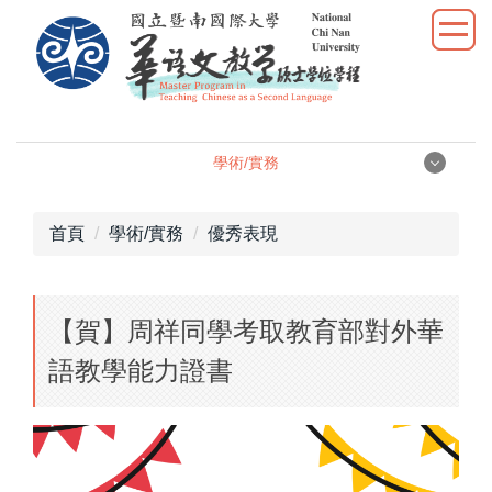
跳
到
主
要
內
容
學術/實務
區
學術/實務
首頁
學術/實務
優秀表現
學位論文
【賀】周祥同學考取教育部對外華
學術研究
語教學能力證書
教學實習
優秀表現
活動照片