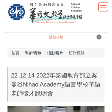
跳
到
主
要
內
容
活動花絮
區
活動花絮
首頁
學術/實務
活動照片
研討座談
演講活動
22-12-14 2022年泰國教育部立案
研討座談
曼谷Nihao Academy語言學校華語
實習發表
老師徵才說明會
校外參訪
學生活動