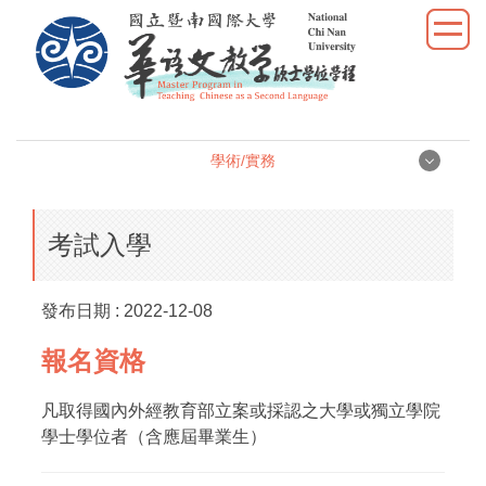
跳
到
主
要
內
容
學術/實務
區
學術/實務
考試入學
學位論文
發布日期 :
2022-12-08
學術研究
報名資格
教學實習
凡取得國內外經教育部立案或採認之大學或獨立學院
優秀表現
學士學位者（含應屆畢業生）
活動照片