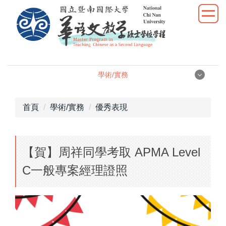
跳
到
主
要
內
容
學術/實務
區
學術/實務
首頁
學術/實務
優秀表現
學位論文
【賀】周祥同學考取 APMA Level
學術研究
C一般專案經理證照
教學實習
優秀表現
活動照片