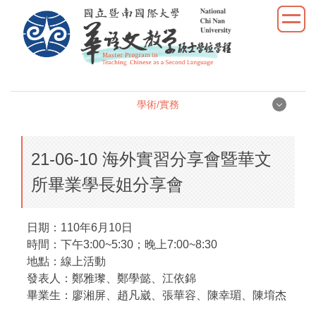
跳
到
主
要
內
容
學術/實務
區
學術/實務
21-06-10 海外實習分享會暨華文
學位論文
所畢業學長姐分享會
學術研究
日期：110年6月10日
教學實習
時間：下午3:00~5:30；晚上7:00~8:30
地點：線上活動
優秀表現
發表人：鄭雅瓈、鄭學懿、江依錦
畢業生：廖湘屏、趙凡崴、張華容、陳幸瑂、陳堉杰
活動照片