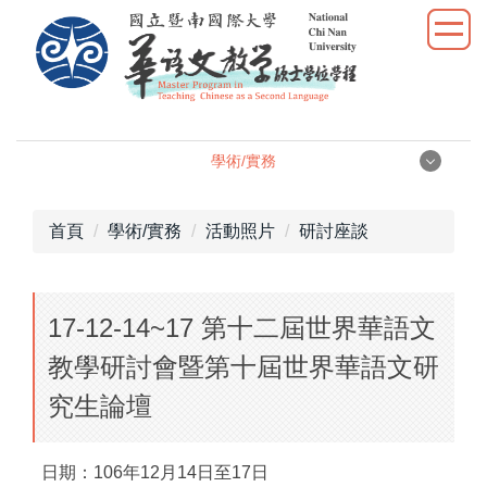
跳
到
主
要
內
容
學術/實務
區
學術/實務
首頁
學術/實務
活動照片
研討座談
學位論文
17-12-14~17 第十二屆世界華語文
學術研究
教學研討會暨第十屆世界華語文研
教學實習
究生論壇
優秀表現
日期：106年12月14日至17日
活動照片