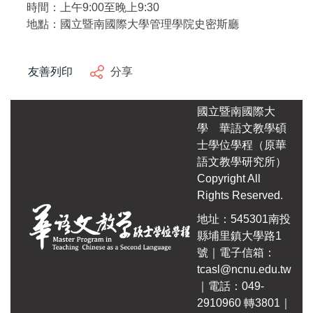
時間：上午9:00至晚上9:30
自編教材
地點：國立暨南國際大學管理學院史密斯廳
友善列印
分享
國立暨南國際大
學
華語文教學碩
士學位學程（原華
語文教學研究所）
Copyright All
Rights Reserved.
地址：545301南投
縣埔里鎮大學路1
號｜電子信箱：
tcasl@ncnu.edu.tw
｜電話：049-
2910960 轉3801｜