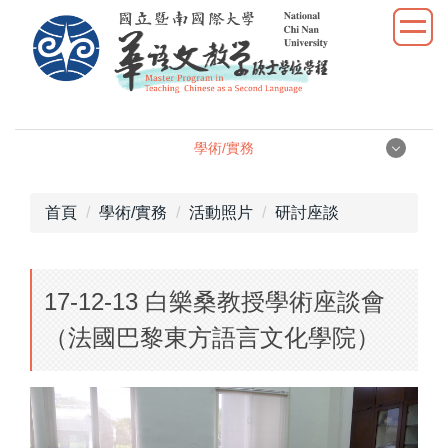
跳
到
主
要
內
容
學術/實務
區
學術/實務
首頁
學術/實務
活動照片
研討座談
學位論文
17-12-13 白樂桑教授學術座談會
學術研究
（法國巴黎東方語言文化學院）
教學實習
優秀表現
活動照片