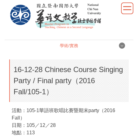
跳
到
主
要
內
容
學術/實務
區
學術/實務
16-12-28 Chinese Course Singing
學位論文
Party / Final party（2016
Fall/105-1）
學術研究
教學實習
活動：105-1華語班歌唱比賽暨期末party（2016
Fall）
優秀表現
日期：105／12／28
地點：113
活動照片