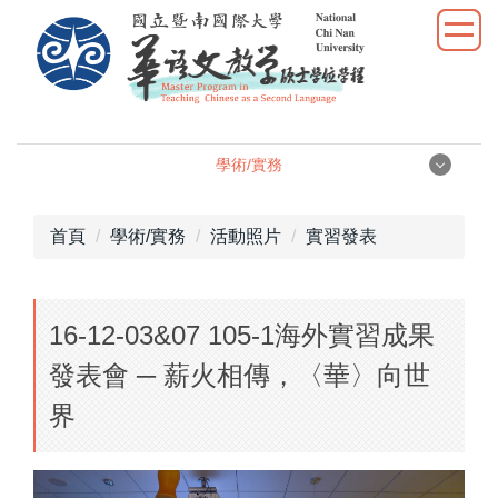
跳
到
主
要
內
容
學術/實務
區
學術/實務
首頁
學術/實務
活動照片
實習發表
學位論文
16-12-03&07 105-1海外實習成果
學術研究
發表會 ─ 薪火相傳，〈華〉向世
教學實習
界
優秀表現
活動照片