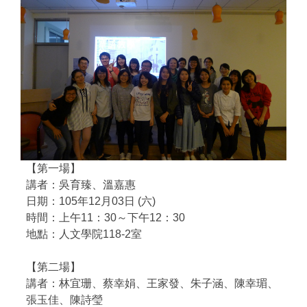
自編教材
【第一場】
講者：吳育臻、溫嘉惠
日期：105年12月03日 (六)
時間：上午11：30～下午12：30
地點：人文學院118-2室
【第二場】
講者：林宜珊、蔡幸娟、王家發、朱子涵、陳幸瑂、
張玉佳、陳詩瑩