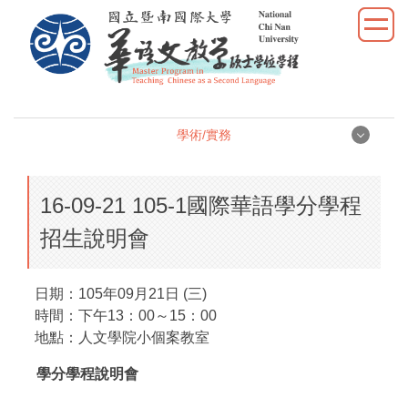
跳
到
主
要
內
容
學術/實務
區
學術/實務
16-09-21 105-1國際華語學分學程
學位論文
招生說明會
學術研究
日期：105年09月21日 (三)
教學實習
時間：下午13：00～15：00
地點：人文學院小個案教室
優秀表現
學分學程說明會
活動照片