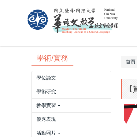
跳
到
主
要
內
容
區
學術/實務
首頁
學位論文
【
學術研究
教學實習
優秀表現
活動照片