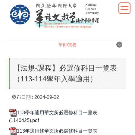
跳
到
主
要
內
容
學術/實務
區
學術/實務
【法規-課程】必選修科目一覽表
學位論文
（113-114學年入學適用）
學術研究
發布日期 :
2024-09-02
教學實習
113學年適用華文所必選修科目一覽表
優秀表現
(1140425).pdf
113年適用修華文所必選修科目一覽表
活動照片