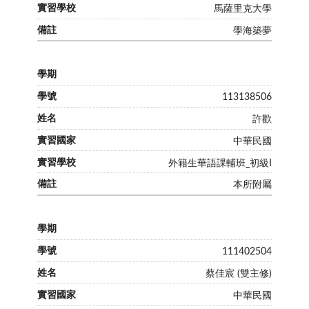
馬薩里克大學
學海築夢
113138506
許歡
中華民國
外籍生華語課輔班_初級I
本所附屬
111402504
蔡佳宸 (雙主修)
中華民國