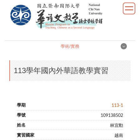
跳
到
主
要
內
容
學術/實務
區
學術/實務
113學年國內外華語教學實習
學位論文
學術研究
113-1
教學實習
109138502
優秀表現
林宜勳
越南
活動照片