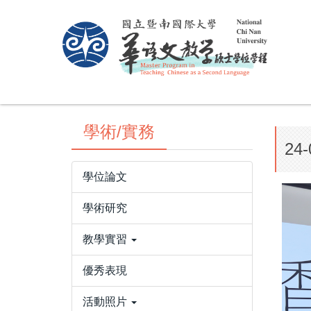
跳
到
主
要
內
容
區
學術/實務
24-
學位論文
學術研究
教學實習
優秀表現
活動照片