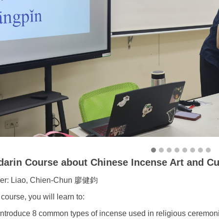
arin Course about Chinese Incense Art and Cu
rer: Liao, Chien-Chun 廖健鈞
s course, you will learn to:
Introduce 8 common types of incense used in religious ceremon