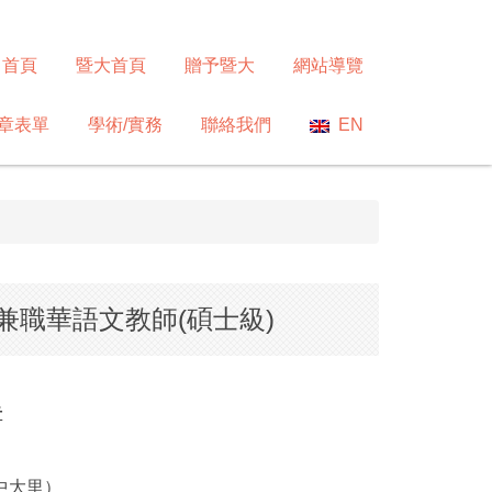
首頁
暨大首頁
贈予暨大
網站導覽
章表單
學術/實務
聯絡我們
EN
職華語文教師(碩士級)
告
中大里）