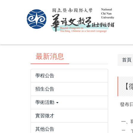
跳
到
主
要
內
容
區
最新消息
首頁
學程公告
【
招生公告
學術活動
發布日
實習徵才
一、
其他公告
二、