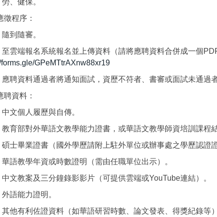
）勞、健保。
應徵程序：
）隨到隨審。
）至雲端報名系統報名並上傳資料（請將應聘資料合併成一個PD
://forms.gle/GPeMTtrAXnw88xr19
）應聘資料通過者將通知面試，資歷不符者、書審或面試未通過
應聘資料：
）中文個人履歷與自傳。
）教育部對外華語文教學能力證書，或華語文教學師資培訓課程
）碩士畢業證書（國外學歷請附上駐外單位或辦事處之學歷認證
）華語教學年資或時數證明（需由任職單位出示）。
中文教案及三分鐘錄影影片（可提供雲端或YouTube連結）。
）外語能力證明。
）其他有利佐證資料（如華語研習時數、論文發表、得獎紀錄等