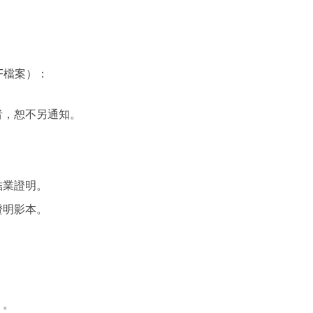
F檔案）：
者，恕不另通知。
結業證明。
證明影本。
）。