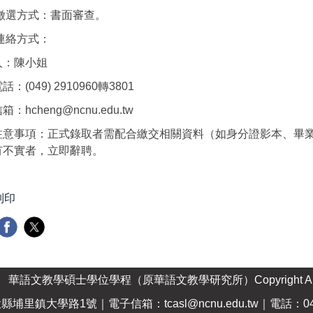
徵選方式：書面審查。
連絡方式：
人：陳小姐
：(049) 2910960轉3801
：hcheng@ncnu.edu.tw
注意事項：正式錄取者需配合繳交相關資料（如身分證影本、畢
有不實者，立即辭聘。
列印
華語文教學碩士學位學程（原華語文教學研究所）Copyright All Righ
南投縣埔里鎮大學路1號｜電子信箱：
tcasl@ncnu.edu.tw
｜電話：049