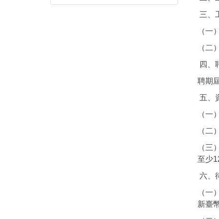
三、
（一
（二
四、聘
聘期
五、
（一
（二
（三
至少1
六、
（一
新臺幣