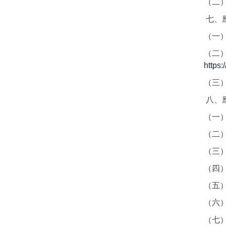
（二
七、
（一
（二
https
（三
八、
（一
（二
（三
（四
（五）
（六
（七