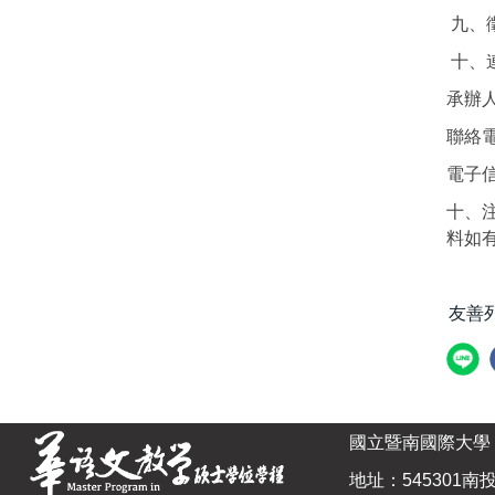
九、
十、
承辦
聯絡電話
電子信箱
十、
料如
友善
國立暨南國際大學
地址：545301