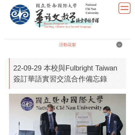
跳
到
主
要
內
容
活動花絮
區
活動花絮
22-09-29 本校與Fulbright Taiwan
演講活動
簽訂華語實習交流合作備忘錄
研討座談
實習發表
校外參訪
學生活動