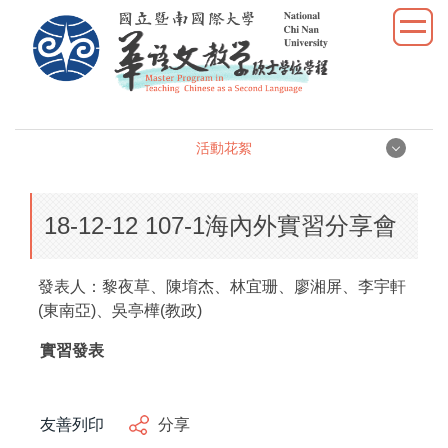
跳
到
主
要
內
容
活動花絮
區
活動花絮
18-12-12 107-1海內外實習分享會
演講活動
發表人：黎夜草、陳堉杰、林宜珊、廖湘屏、李宇軒
研討座談
(東南亞)、吳亭樺(教政)
實習發表
實習發表
校外參訪
友善列印
分享
學生活動