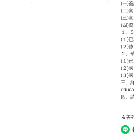
(一)簽
(二)
(三)
(四)
１、S
(１)
(２
２、
(１)
(２
(３
三、詳
educa
四、
友善