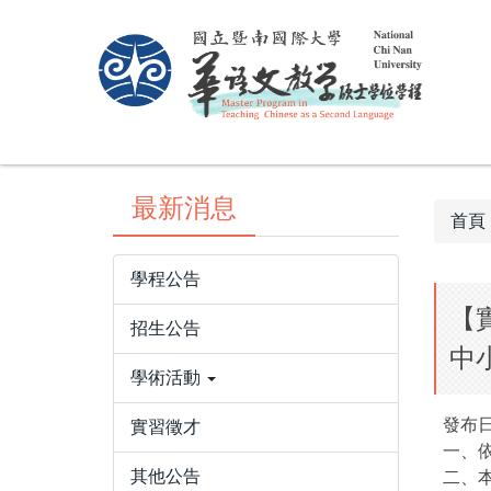
跳
到
主
要
內
容
區
最新消息
首頁
學程公告
【
招生公告
中小
學術活動
發布日
實習徵才
一、依
其他公告
二、