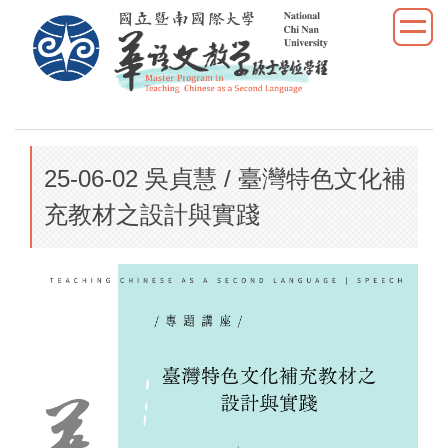
跳
到
主
要
內
容
區
25-06-02 吳貞慧 / 臺灣特色文化補
充教材之設計與實踐