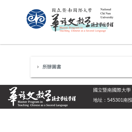
跳
到
主
要
內
容
區
所辦圖書
國立暨南國際大學
地址：545301