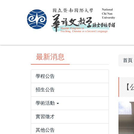
跳
到
主
要
內
容
區
最新消息
首頁
學程公告
【
招生公告
學術活動
實習徵才
其他公告