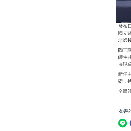
發布日
國立
老師
陶玉
師生
展現
新任
礎，
全體
友善