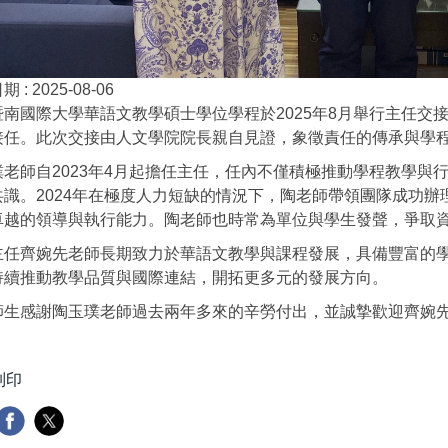
期 :
2025-08-06
暨南國際大學華語文教學碩士學位學程於2025年8月舉行主任交
接任。此次交接由人文學院院長親自見證，象徵責任的傳承與學
璞老師自2023年4月起擔任主任，任內不僅積極推動學程教學與
共識。2024年在極度人力短缺的情況下，陶老師帶領團隊成功
卓越的領導與執行能力。陶老師也時常為單位與學生發聲，爭取
主任齊婉先老師長期致力於華語文教學與課程發展，具備豐富的
持續推動教學品質與國際連結，開拓更多元的發展方向。
師生感謝陶玉璞老師過去兩年多來的辛勞付出，並誠摯歡迎齊婉
列印