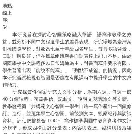
地點:
線上
序:
54
本研究旨在探討心智圖策略融入華語二語寫作教學之效
益，並分析不同中文程度學生的差異表現。研究場域為臺灣某
劍橋國際學校，對象為七至十年級四名學生，皆具多語背景，
口語理解良好，但在篇章組織與書面語表達上能力不足。由於
國際學校中文課程多以日常溝通為主，對書面寫作要求有限，
學生普遍出現「能說不能寫」、「列點不成篇」的情況，因此
本研究嘗試檢視心智圖是否能在有限課時中提升學生的中文寫
作能力。
研究採質性個案研究與文本分析，為期六週，每週一節
40 分鐘課程，涵蓋書信、記敘文、說明文與議論文等文體。
教學歷程循「共構範文心智圖—學生自繪—寫作產出—回饋修
訂」進行，並蒐集學生心智圖、前後測文本、觀察紀錄與訪談
資料。評估依據整合 TOCFL 寫作標準與國中教育會考作文評
分規準，形成四構面評分量表：內容與表達、結構與段落組